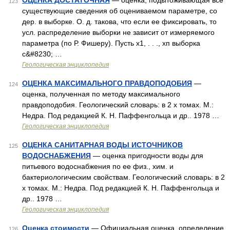
ОЦЕНКА ДОСТАТОЧНАЯ
— оценка, подытоживающая все
123
существующие сведения об оцениваемом параметре, со
дер. в выборке. О. д. такова, что если ее фиксировать, то
усл. распределение выборки не зависит от измеряемого
параметра (по Р. Фишеру). Пусть x1, . . ., хп выборка
с&#8230; …
Геологическая энциклопедия
ОЦЕНКА МАКСИМАЛЬНОГО ПРАВДОПОДОБИЯ
—
124
оценка, полученная по методу максимального
правдоподобия. Геологический словарь: в 2 х томах. М.:
Недра. Под редакцией К. Н. Паффенгольца и др.. 1978 …
Геологическая энциклопедия
ОЦЕНКА САНИТАРНАЯ ВОДЫ ИСТОЧНИКОВ
125
ВОДОСНАБЖЕНИЯ
— оценка пригодности воды для
питьевого водоснабжения по ее физ., хим. и
бактериологическим свойствам. Геологический словарь: в 2
х томах. М.: Недра. Под редакцией К. Н. Паффенгольца и
др.. 1978 …
Геологическая энциклопедия
Оценка стоимости
— Официальная оценка, определение
126